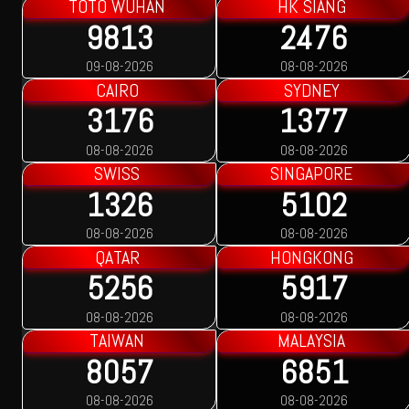
TOTO WUHAN
HK SIANG
9813
2476
09-08-2026
08-08-2026
CAIRO
SYDNEY
3176
1377
08-08-2026
08-08-2026
SWISS
SINGAPORE
1326
5102
08-08-2026
08-08-2026
QATAR
HONGKONG
5256
5917
08-08-2026
08-08-2026
TAIWAN
MALAYSIA
8057
6851
08-08-2026
08-08-2026