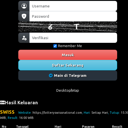
Remember Me
Masuk
Daftar Sekarang
Main di Telegram
Desktop
Wap
Hasil Keluaran
SWISS
Website:
https://lotteryswissnational.com
, Hari:
Setiap Hari
, Tutup:
15:3
WIB
, Result:
16:00 WIB
No
Tanggal
Hari
Pasaran
Result