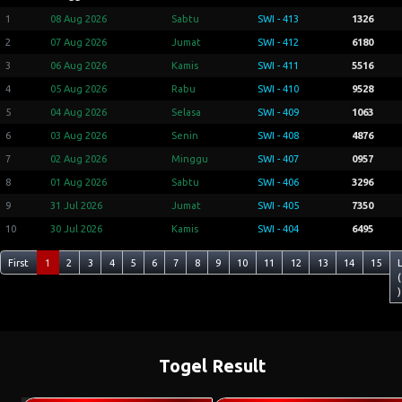
1
08 Aug 2026
Sabtu
SWI - 413
1326
2
07 Aug 2026
Jumat
SWI - 412
6180
3
06 Aug 2026
Kamis
SWI - 411
5516
4
05 Aug 2026
Rabu
SWI - 410
9528
5
04 Aug 2026
Selasa
SWI - 409
1063
6
03 Aug 2026
Senin
SWI - 408
4876
7
02 Aug 2026
Minggu
SWI - 407
0957
8
01 Aug 2026
Sabtu
SWI - 406
3296
9
31 Jul 2026
Jumat
SWI - 405
7350
10
30 Jul 2026
Kamis
SWI - 404
6495
First
1
2
3
4
5
6
7
8
9
10
11
12
13
14
15
(
)
Togel Result